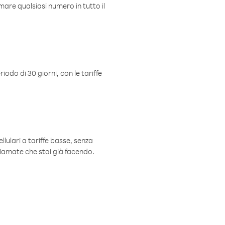
mare qualsiasi numero in tutto il
iodo di 30 giorni, con le tariffe
ellulari a tariffe basse, senza
hiamate che stai già facendo.