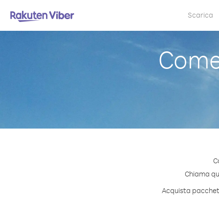
Scarica
Come 
C
Chiama qual
Acquista pacchetti