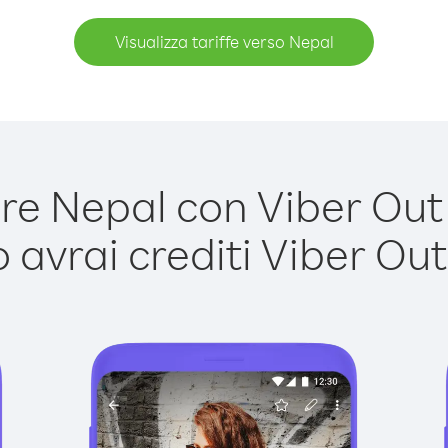
Visualizza tariffe verso Nepal
e Nepal con Viber Out è
avrai crediti Viber Out,