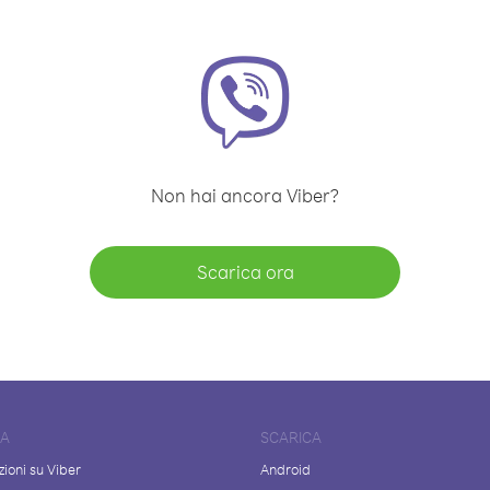
Non hai ancora Viber?
Scarica ora
DA
SCARICA
ioni su Viber
Android