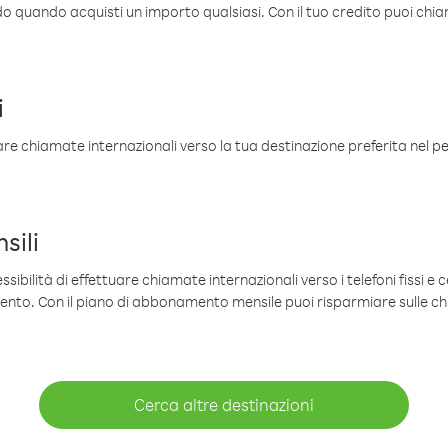
ldo quando acquisti un importo qualsiasi. Con il tuo credito puoi chia
i
are chiamate internazionali verso la tua destinazione preferita nel per
sili
sibilità di effettuare chiamate internazionali verso i telefoni fissi e c
mento. Con il piano di abbonamento mensile puoi risparmiare sulle c
Cerca altre destinazioni