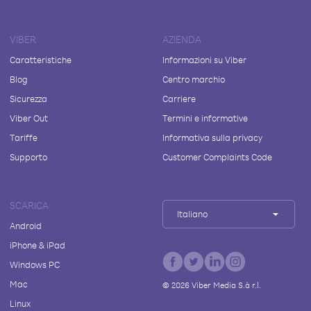
VIBER
AZIENDA
Caratteristiche
Informazioni su Viber
Blog
Centro marchio
Sicurezza
Carriere
Viber Out
Termini e informative
Tariffe
Informativa sulla privacy
Supporto
Customer Complaints Code
SCARICA
Italiano
Android
iPhone & iPad
Windows PC
Mac
©
2026
Viber Media S.à r.l.
Linux