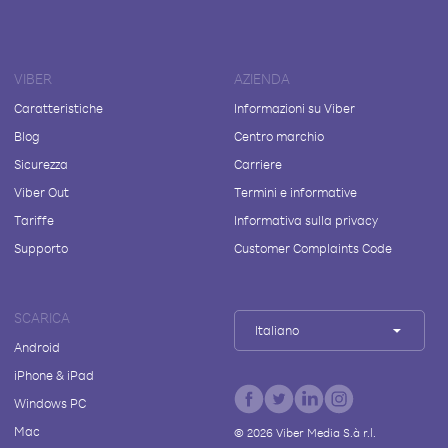
VIBER
AZIENDA
Caratteristiche
Informazioni su Viber
Blog
Centro marchio
Sicurezza
Carriere
Viber Out
Termini e informative
Tariffe
Informativa sulla privacy
Supporto
Customer Complaints Code
SCARICA
Italiano
Android
iPhone & iPad
Windows PC
Mac
©
2026
Viber Media S.à r.l.