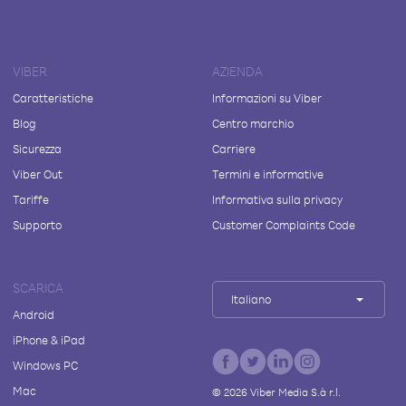
VIBER
AZIENDA
Caratteristiche
Informazioni su Viber
Blog
Centro marchio
Sicurezza
Carriere
Viber Out
Termini e informative
Tariffe
Informativa sulla privacy
Supporto
Customer Complaints Code
SCARICA
Italiano
Android
iPhone & iPad
Windows PC
Mac
©
2026
Viber Media S.à r.l.