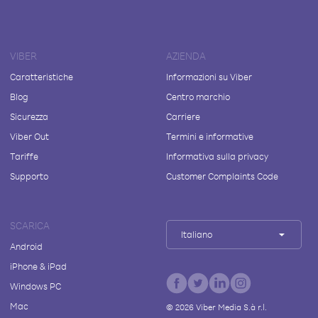
VIBER
AZIENDA
Caratteristiche
Informazioni su Viber
Blog
Centro marchio
Sicurezza
Carriere
Viber Out
Termini e informative
Tariffe
Informativa sulla privacy
Supporto
Customer Complaints Code
SCARICA
Italiano
Android
iPhone & iPad
Windows PC
Mac
©
2026
Viber Media S.à r.l.