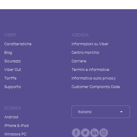
VIBER
AZIENDA
Caratteristiche
Informazioni su Viber
Blog
Centro marchio
Sicurezza
Carriere
Viber Out
Termini e informative
Tariffe
Informativa sulla privacy
Supporto
Customer Complaints Code
SCARICA
Italiano
Android
iPhone & iPad
Windows PC