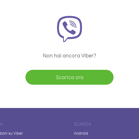
Non hai ancora Viber?
Scarica ora
DA
SCARICA
ioni su Viber
Android