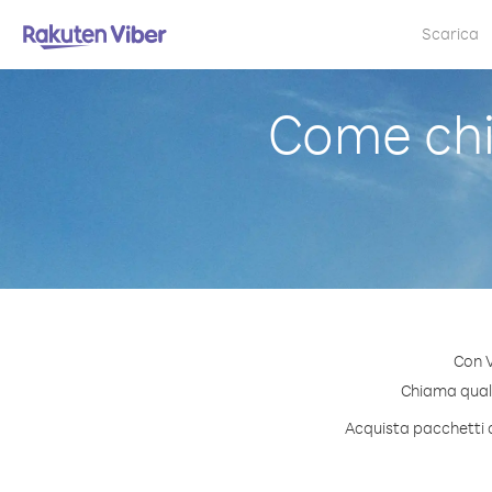
Scarica
Come chi
Con V
Chiama qualsi
Acquista pacchetti d