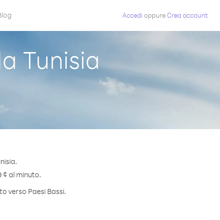
Blog
Accedi
oppure
Crea account
a Tunisia
nisia.
9 ¢ al minuto.
to verso Paesi Bassi.