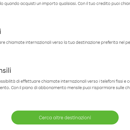
ldo quando acquisti un importo qualsiasi. Con il tuo credito puoi chia
i
are chiamate internazionali verso la tua destinazione preferita nel per
sili
sibilità di effettuare chiamate internazionali verso i telefoni fissi e c
mento. Con il piano di abbonamento mensile puoi risparmiare sulle c
Cerca altre destinazioni