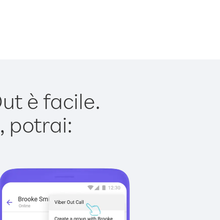
t è facile.
 potrai: