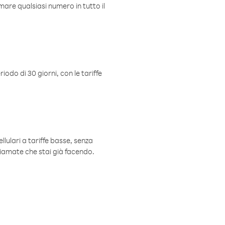
mare qualsiasi numero in tutto il
iodo di 30 giorni, con le tariffe
ellulari a tariffe basse, senza
hiamate che stai già facendo.