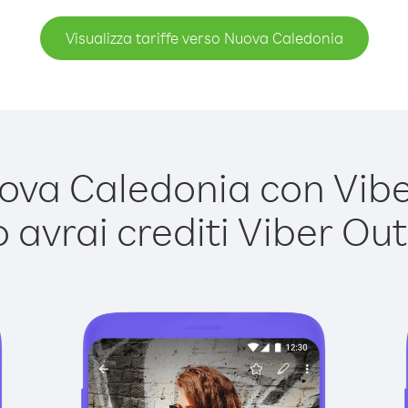
Visualizza tariffe verso Nuova Caledonia
va Caledonia con Viber 
avrai crediti Viber Out,