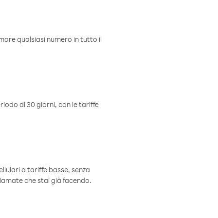
mare qualsiasi numero in tutto il
iodo di 30 giorni, con le tariffe
ellulari a tariffe basse, senza
hiamate che stai già facendo.