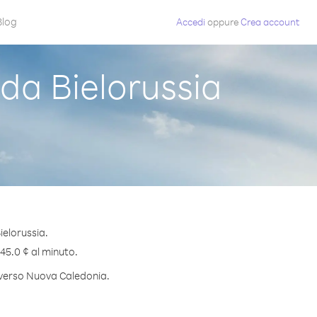
Blog
Accedi
oppure
Crea account
a Bielorussia
ielorussia.
 45.0 ¢ al minuto.
o verso Nuova Caledonia.