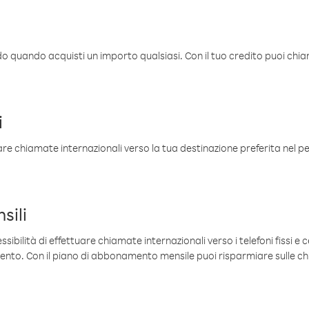
ldo quando acquisti un importo qualsiasi. Con il tuo credito puoi chia
i
are chiamate internazionali verso la tua destinazione preferita nel per
sili
sibilità di effettuare chiamate internazionali verso i telefoni fissi e c
mento. Con il piano di abbonamento mensile puoi risparmiare sulle c