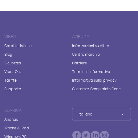
VIBER
AZIENDA
Caratteristiche
Informazioni su Viber
Blog
Centro marchio
Sicurezza
Carriere
Viber Out
Termini e informative
Tariffe
Informativa sulla privacy
Supporto
Customer Complaints Code
SCARICA
Italiano
Android
iPhone & iPad
Windows PC