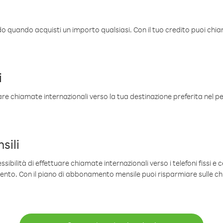
ldo quando acquisti un importo qualsiasi. Con il tuo credito puoi chia
i
are chiamate internazionali verso la tua destinazione preferita nel per
sili
sibilità di effettuare chiamate internazionali verso i telefoni fissi e c
mento. Con il piano di abbonamento mensile puoi risparmiare sulle c