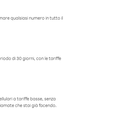
mare qualsiasi numero in tutto il
iodo di 30 giorni, con le tariffe
ellulari a tariffe basse, senza
hiamate che stai già facendo.