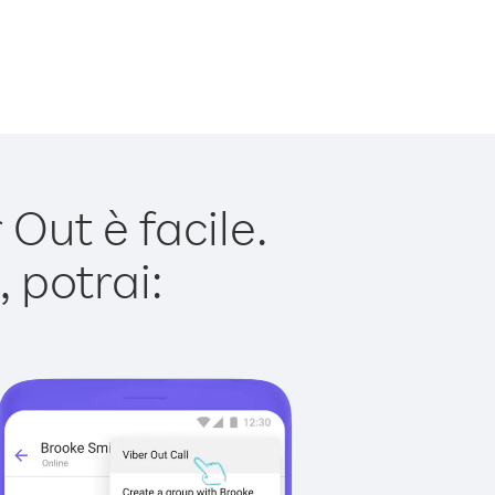
ut è facile.
 potrai: