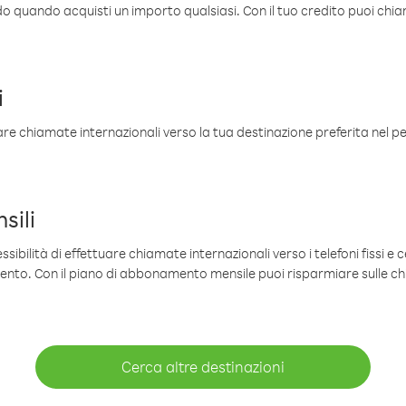
ldo quando acquisti un importo qualsiasi. Con il tuo credito puoi chia
i
are chiamate internazionali verso la tua destinazione preferita nel per
sili
sibilità di effettuare chiamate internazionali verso i telefoni fissi e c
mento. Con il piano di abbonamento mensile puoi risparmiare sulle c
Cerca altre destinazioni