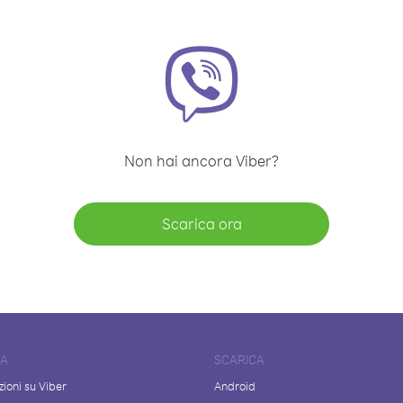
Non hai ancora Viber?
Scarica ora
DA
SCARICA
ioni su Viber
Android