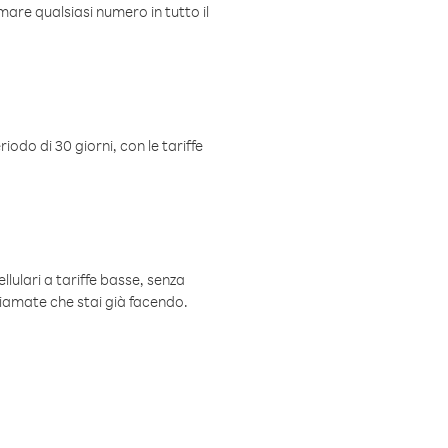
mare qualsiasi numero in tutto il
iodo di 30 giorni, con le tariffe
ellulari a tariffe basse, senza
hiamate che stai già facendo.