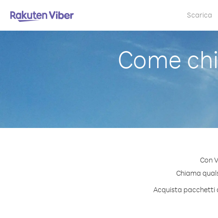
Scarica
Come chi
Con V
Chiama qualsi
Acquista pacchetti d