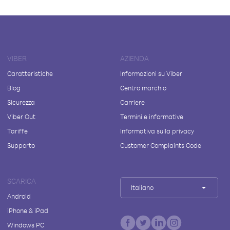
VIBER
AZIENDA
Caratteristiche
Informazioni su Viber
Blog
Centro marchio
Sicurezza
Carriere
Viber Out
Termini e informative
Tariffe
Informativa sulla privacy
Supporto
Customer Complaints Code
SCARICA
Italiano
Android
iPhone & iPad
Windows PC