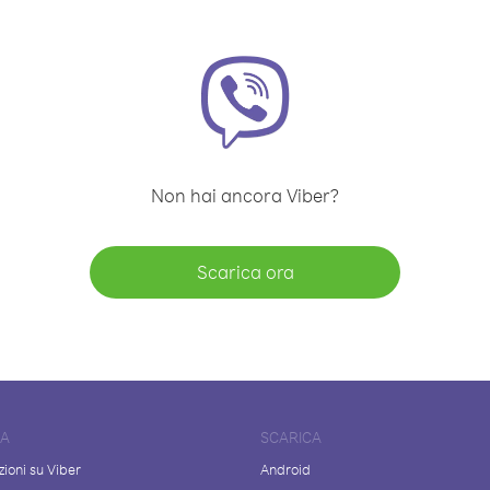
Non hai ancora Viber?
Scarica ora
DA
SCARICA
ioni su Viber
Android