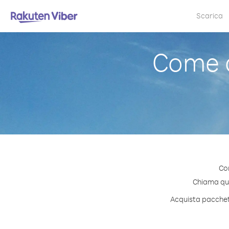
Scarica
Come c
Con
Chiama qual
Acquista pacchett