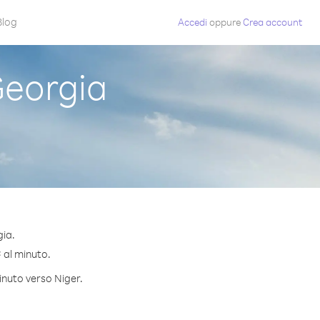
Blog
Accedi
oppure
Crea account
Georgia
gia.
¢ al minuto.
inuto verso Niger.