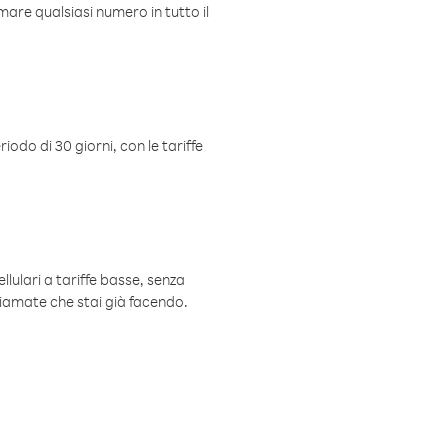
mare qualsiasi numero in tutto il
iodo di 30 giorni, con le tariffe
ellulari a tariffe basse, senza
hiamate che stai già facendo.