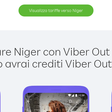
Visualizza tariffe verso Niger
e Niger con Viber Out è
avrai crediti Viber Out,