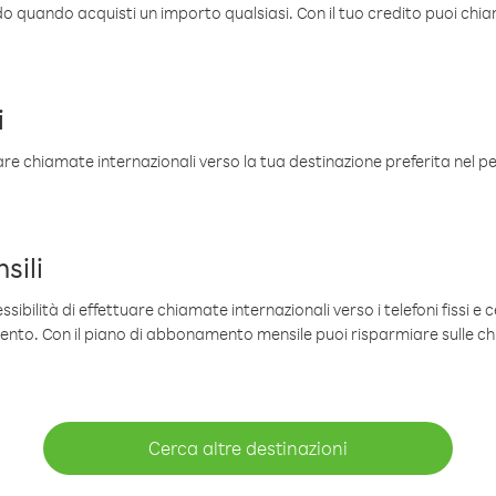
ldo quando acquisti un importo qualsiasi. Con il tuo credito puoi chia
i
are chiamate internazionali verso la tua destinazione preferita nel per
sili
sibilità di effettuare chiamate internazionali verso i telefoni fissi e c
mento. Con il piano di abbonamento mensile puoi risparmiare sulle c
Cerca altre destinazioni