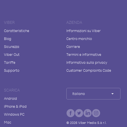
VIBER
AZIENDA
Caratteristiche
Informazioni su Viber
Blog
Centro marchio
Sicurezza
Carriere
Viber Out
Termini e informative
Tariffe
Informativa sulla privacy
Supporto
Customer Complaints Code
SCARICA
Italiano
Android
iPhone & iPad
Windows PC
Mac
©
2026
Viber Media S.à r.l.