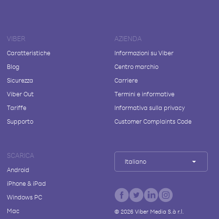
VIBER
AZIENDA
Caratteristiche
Informazioni su Viber
Blog
Centro marchio
Sicurezza
Carriere
Viber Out
Termini e informative
Tariffe
Informativa sulla privacy
Supporto
Customer Complaints Code
SCARICA
Italiano
Android
iPhone & iPad
Windows PC
Mac
©
2026
Viber Media S.à r.l.