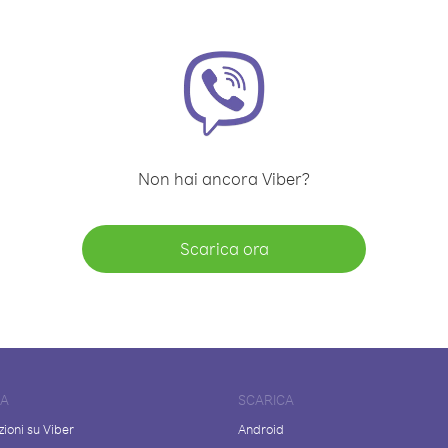
Non hai ancora Viber?
Scarica ora
DA
SCARICA
ioni su Viber
Android