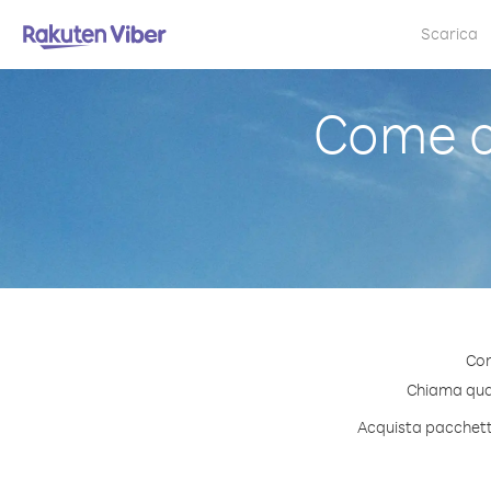
Scarica
Come c
Con
Chiama quals
Acquista pacchetti