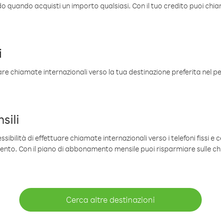
ldo quando acquisti un importo qualsiasi. Con il tuo credito puoi chia
i
are chiamate internazionali verso la tua destinazione preferita nel per
sili
sibilità di effettuare chiamate internazionali verso i telefoni fissi e c
mento. Con il piano di abbonamento mensile puoi risparmiare sulle c
Cerca altre destinazioni