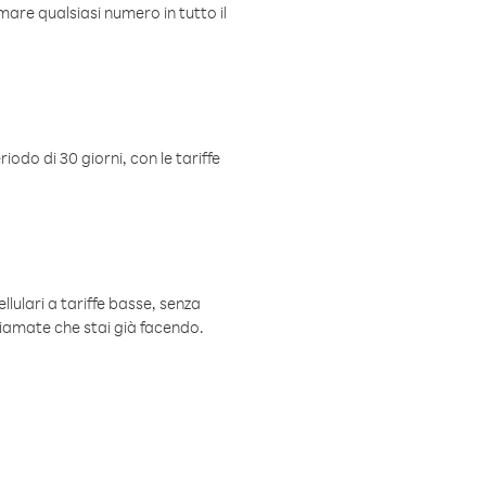
mare qualsiasi numero in tutto il
iodo di 30 giorni, con le tariffe
ellulari a tariffe basse, senza
hiamate che stai già facendo.