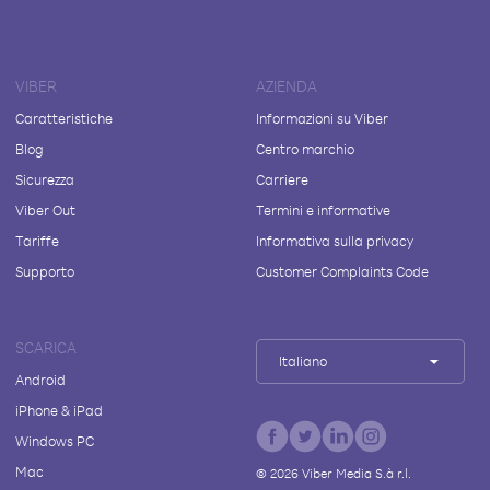
VIBER
AZIENDA
Caratteristiche
Informazioni su Viber
Blog
Centro marchio
Sicurezza
Carriere
Viber Out
Termini e informative
Tariffe
Informativa sulla privacy
Supporto
Customer Complaints Code
SCARICA
Italiano
Android
iPhone & iPad
Windows PC
Mac
©
2026
Viber Media S.à r.l.