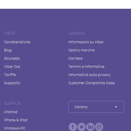
VIBER
AZIENDA
Caratteristiche
Informazioni su Viber
Blog
Centro marchio
Sicurezza
Carriere
Viber Out
Termini e informative
Tariffe
Informativa sulla privacy
Supporto
Customer Complaints Code
SCARICA
Italiano
Android
iPhone & iPad
Windows PC