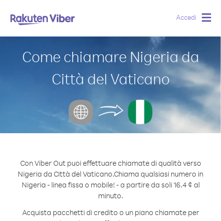
Accedi
Togg
navig
Come chiamare Nigeria da
Città del Vaticano
Con Viber Out puoi effettuare chiamate di qualità verso
Nigeria da Città del Vaticano.
Chiama qualsiasi numero in
Nigeria - linea fissa o mobile! - a partire da soli 16.4 ¢ al
minuto.
Acquista pacchetti di credito o un piano chiamate per