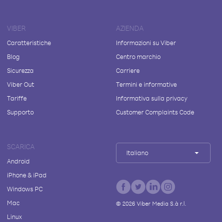
VIBER
AZIENDA
Caratteristiche
Informazioni su Viber
Blog
Centro marchio
Sicurezza
Carriere
Viber Out
Termini e informative
Tariffe
Informativa sulla privacy
Supporto
Customer Complaints Code
SCARICA
Italiano
Android
iPhone & iPad
Windows PC
Mac
©
2026
Viber Media S.à r.l.
Linux