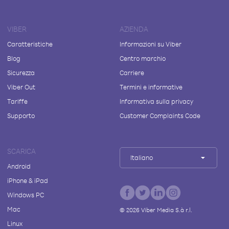
VIBER
AZIENDA
Caratteristiche
Informazioni su Viber
Blog
Centro marchio
Sicurezza
Carriere
Viber Out
Termini e informative
Tariffe
Informativa sulla privacy
Supporto
Customer Complaints Code
SCARICA
Italiano
Android
iPhone & iPad
Windows PC
Mac
©
2026
Viber Media S.à r.l.
Linux