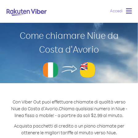
Accedi
Togg
navig
Come chiamare Niue da
Costa d′Avorio
Con Viber Out puoi effettuare chiamate di qualità verso
Niue da Costa d′Avorio.
Chiama qualsiasi numero in Niue -
linea fissa o mobile! - a partire da soli $2.99 al minuto.
Acquista pacchetti di credito o un piano chiamate per
ottenere le migliori tariffe al minuto verso Niue.