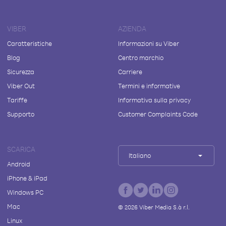
VIBER
AZIENDA
Caratteristiche
Informazioni su Viber
Blog
Centro marchio
Sicurezza
Carriere
Viber Out
Termini e informative
Tariffe
Informativa sulla privacy
Supporto
Customer Complaints Code
SCARICA
Italiano
Android
iPhone & iPad
Windows PC
Mac
©
2026
Viber Media S.à r.l.
Linux