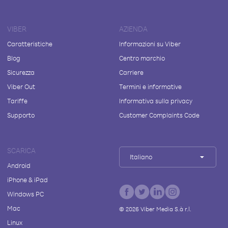
VIBER
AZIENDA
Caratteristiche
Informazioni su Viber
Blog
Centro marchio
Sicurezza
Carriere
Viber Out
Termini e informative
Tariffe
Informativa sulla privacy
Supporto
Customer Complaints Code
SCARICA
Italiano
Android
iPhone & iPad
Windows PC
Mac
©
2026
Viber Media S.à r.l.
Linux