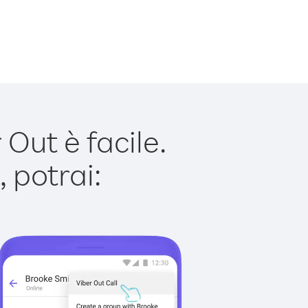
Out è facile.
 potrai: