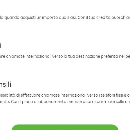
ldo quando acquisti un importo qualsiasi. Con il tuo credito puoi chia
i
are chiamate internazionali verso la tua destinazione preferita nel per
sili
sibilità di effettuare chiamate internazionali verso i telefoni fissi e c
mento. Con il piano di abbonamento mensile puoi risparmiare sulle c