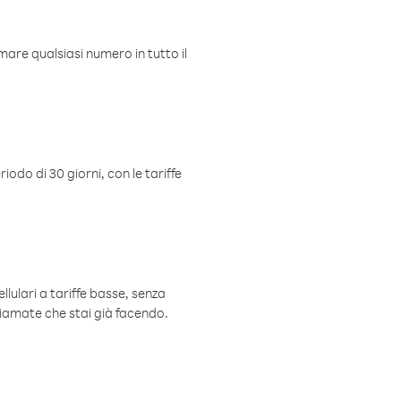
mare qualsiasi numero in tutto il
iodo di 30 giorni, con le tariffe
ellulari a tariffe basse, senza
hiamate che stai già facendo.