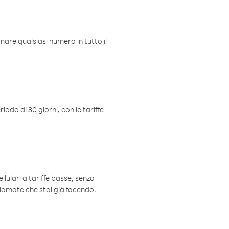
mare qualsiasi numero in tutto il
iodo di 30 giorni, con le tariffe
ellulari a tariffe basse, senza
hiamate che stai già facendo.