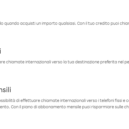
ldo quando acquisti un importo qualsiasi. Con il tuo credito puoi chia
i
are chiamate internazionali verso la tua destinazione preferita nel per
sili
sibilità di effettuare chiamate internazionali verso i telefoni fissi e c
mento. Con il piano di abbonamento mensile puoi risparmiare sulle c