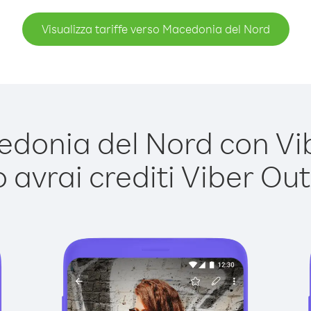
Visualizza tariffe verso Macedonia del Nord
onia del Nord con Vibe
avrai crediti Viber Out,