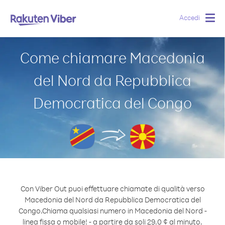
Accedi
Togg
navig
Come chiamare Macedonia
del Nord da Repubblica
Democratica del Congo
Con Viber Out puoi effettuare chiamate di qualità verso
Macedonia del Nord da Repubblica Democratica del
Congo.
Chiama qualsiasi numero in Macedonia del Nord -
linea fissa o mobile! - a partire da soli 29.0 ¢ al minuto.