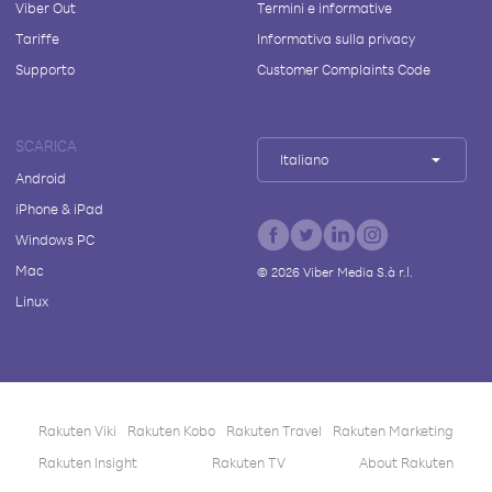
Viber Out
Termini e informative
Tariffe
Informativa sulla privacy
Supporto
Customer Complaints Code
SCARICA
Italiano
Android
iPhone & iPad
Windows PC
Mac
©
2026
Viber Media S.à r.l.
Linux
Rakuten Viki
Rakuten Kobo
Rakuten Travel
Rakuten Marketing
Rakuten Insight
Rakuten TV
About Rakuten