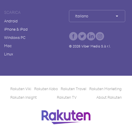
SCARICA
Italiano
Android
iPhone & iPad
Windows PC
Mac
©
2026
Viber Media S.à r.l.
Linux
Rakuten Viki
Rakuten Kobo
Rakuten Travel
Rakuten Marketing
Rakuten Insight
Rakuten TV
About Rakuten