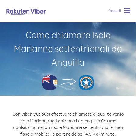
Accedi
Togg
navig
Come chiamare Isole
Marianne settentrionali da
Anguilla
Con Viber Out puoi effettuare chiamate di qualità verso
Isole Marianne settentrionali da Anguilla.
Chiama
qualsiasi numero in Isole Marianne settentrionali - linea
fissa o mobile! - a partire da soli 4.5 ¢ al minuto.