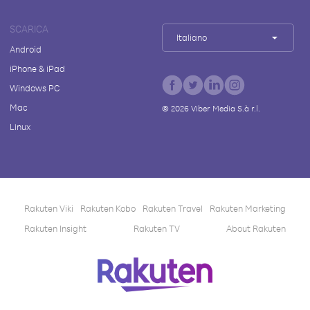
SCARICA
Italiano
Android
iPhone & iPad
Windows PC
Mac
©
2026
Viber Media S.à r.l.
Linux
Rakuten Viki
Rakuten Kobo
Rakuten Travel
Rakuten Marketing
Rakuten Insight
Rakuten TV
About Rakuten