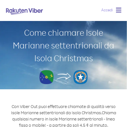
Accedi
Togg
navig
Come chiamare Isole
Marianne settentrionali da
Isola Christmas
Con Viber Out puoi effettuare chiamate di qualità verso
Isole Marianne settentrionali da Isola Christmas.
Chiama
qualsiasi numero in Isole Marianne settentrionali - linea
fissa o mobile! - a partire da soli 4.5 ¢ al minuto.