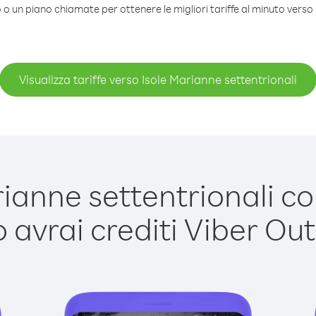
 o un piano chiamate per ottenere le migliori tariffe al minuto verso 
Visualizza tariffe verso Isole Marianne settentrionali
anne settentrionali con
avrai crediti Viber Out,