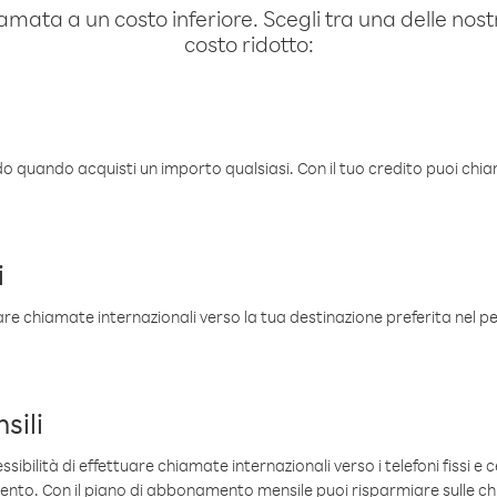
amata a un costo inferiore. Scegli tra una delle nostr
costo ridotto:
ldo quando acquisti un importo qualsiasi. Con il tuo credito puoi chia
i
are chiamate internazionali verso la tua destinazione preferita nel per
sili
sibilità di effettuare chiamate internazionali verso i telefoni fissi e c
mento. Con il piano di abbonamento mensile puoi risparmiare sulle c