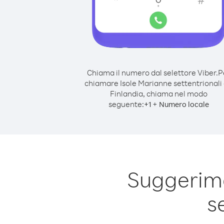
Chiama il numero dal selettore Viber.
P
chiamare Isole Marianne settentrionali
Finlandia, chiama nel modo
seguente:
+
+
1
Numero locale
Suggerime
s