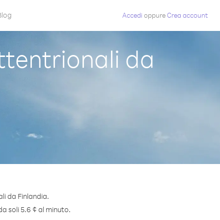
Blog
Accedi
oppure
Crea account
tentrionali da
li da Finlandia.
a soli 5.6 ¢ al minuto.