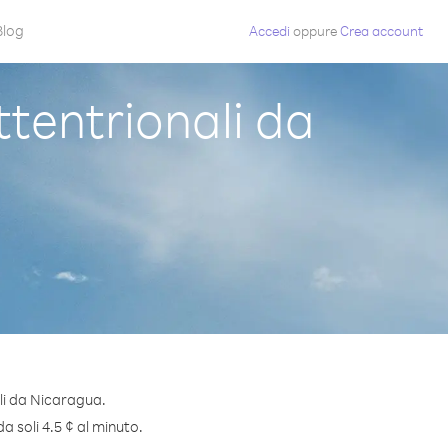
Blog
Accedi
oppure
Crea account
tentrionali da
li da Nicaragua.
a soli 4.5 ¢ al minuto.