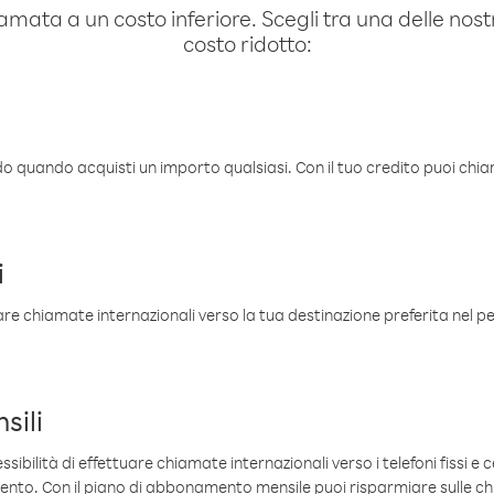
amata a un costo inferiore. Scegli tra una delle nostr
costo ridotto:
ldo quando acquisti un importo qualsiasi. Con il tuo credito puoi chia
i
are chiamate internazionali verso la tua destinazione preferita nel per
sili
sibilità di effettuare chiamate internazionali verso i telefoni fissi e c
mento. Con il piano di abbonamento mensile puoi risparmiare sulle c