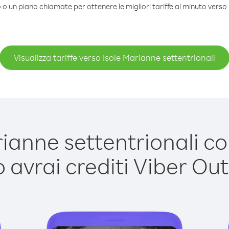
 o un piano chiamate per ottenere le migliori tariffe al minuto verso 
Visualizza tariffe verso Isole Marianne settentrionali
anne settentrionali con
avrai crediti Viber Out,