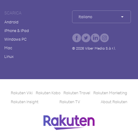
SCARICA
Italiano
Android
iPhone & iPad
Windows PC
Mac
©
2026
Viber Media S.à r.l.
Linux
Rakuten Viki
Rakuten Kobo
Rakuten Travel
Rakuten Marketing
Rakuten Insight
Rakuten TV
About Rakuten