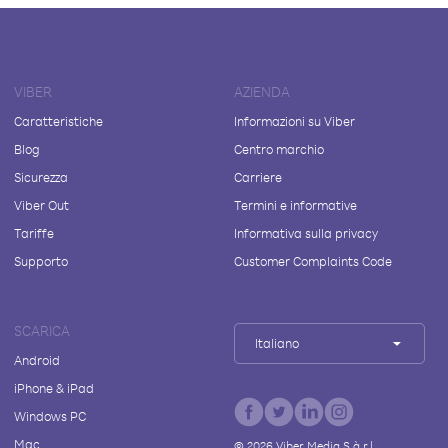
VIBER
AZIENDA
Caratteristiche
Informazioni su Viber
Blog
Centro marchio
Sicurezza
Carriere
Viber Out
Termini e informative
Tariffe
Informativa sulla privacy
Supporto
Customer Complaints Code
SCARICA
Italiano
Android
iPhone & iPad
Windows PC
Mac
©
2026
Viber Media S.à r.l.