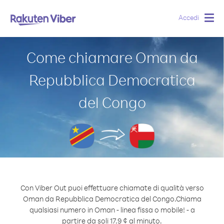
Accedi
Togg
navig
Come chiamare Oman da
Repubblica Democratica
del Congo
Con Viber Out puoi effettuare chiamate di qualità verso
Oman da Repubblica Democratica del Congo.
Chiama
qualsiasi numero in Oman - linea fissa o mobile! - a
partire da soli 17.9 ¢ al minuto.