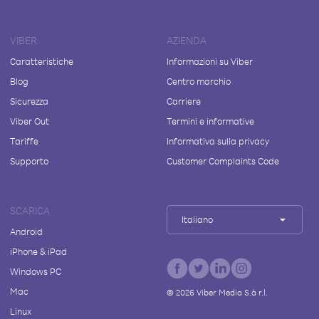
VIBER
AZIENDA
Caratteristiche
Informazioni su Viber
Blog
Centro marchio
Sicurezza
Carriere
Viber Out
Termini e informative
Tariffe
Informativa sulla privacy
Supporto
Customer Complaints Code
SCARICA
Italiano
Android
iPhone & iPad
Windows PC
Mac
©
2026
Viber Media S.à r.l.
Linux