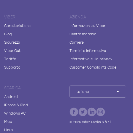
VIBER
AZIENDA
Caratteristiche
Informazioni su Viber
Blog
Centro marchio
Sicurezza
Carriere
Viber Out
Termini e informative
Tariffe
Informativa sulla privacy
Supporto
Customer Complaints Code
SCARICA
Italiano
Android
iPhone & iPad
Windows PC
Mac
©
2026
Viber Media S.à r.l.
Linux