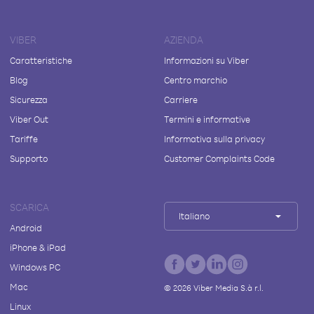
VIBER
AZIENDA
Caratteristiche
Informazioni su Viber
Blog
Centro marchio
Sicurezza
Carriere
Viber Out
Termini e informative
Tariffe
Informativa sulla privacy
Supporto
Customer Complaints Code
SCARICA
Italiano
Android
iPhone & iPad
Windows PC
Mac
©
2026
Viber Media S.à r.l.
Linux