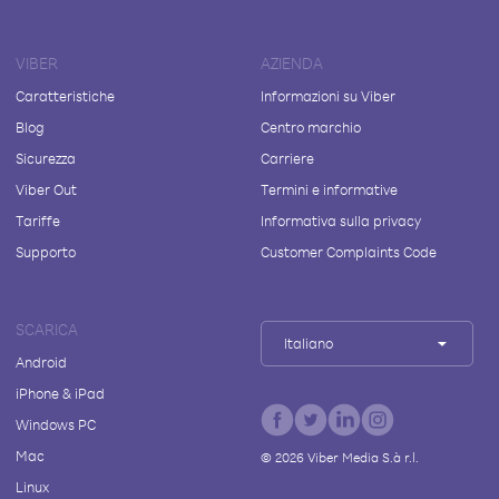
VIBER
AZIENDA
Caratteristiche
Informazioni su Viber
Blog
Centro marchio
Sicurezza
Carriere
Viber Out
Termini e informative
Tariffe
Informativa sulla privacy
Supporto
Customer Complaints Code
SCARICA
Italiano
Android
iPhone & iPad
Windows PC
Mac
©
2026
Viber Media S.à r.l.
Linux