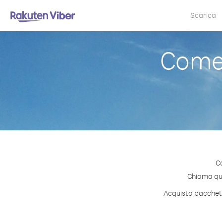
Scarica
Come
C
Chiama qual
Acquista pacchett