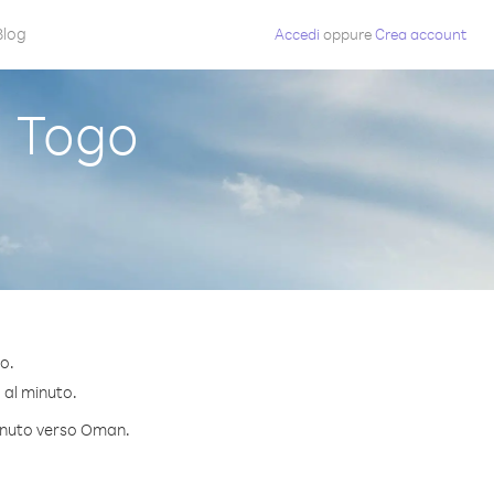
Blog
Accedi
oppure
Crea account
 Togo
o.
¢ al minuto.
minuto verso Oman.