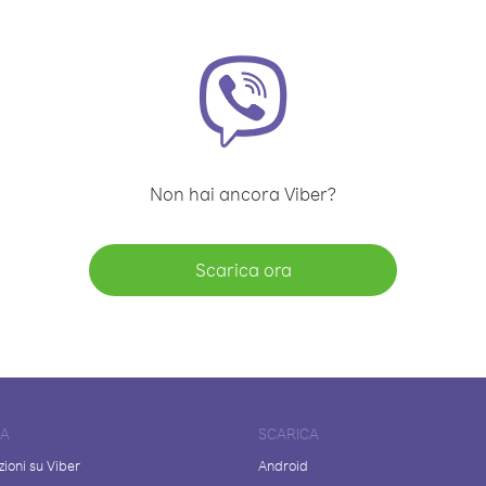
Non hai ancora Viber?
Scarica ora
DA
SCARICA
ioni su Viber
Android