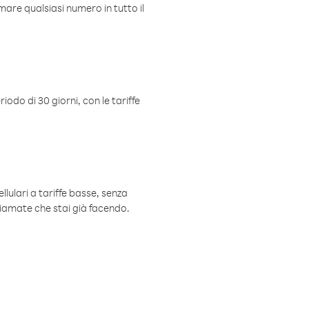
mare qualsiasi numero in tutto il
iodo di 30 giorni, con le tariffe
ellulari a tariffe basse, senza
hiamate che stai già facendo.