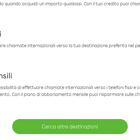
ldo quando acquisti un importo qualsiasi. Con il tuo credito puoi chia
i
are chiamate internazionali verso la tua destinazione preferita nel per
sili
sibilità di effettuare chiamate internazionali verso i telefoni fissi e c
mento. Con il piano di abbonamento mensile puoi risparmiare sulle c
Cerca altre destinazioni