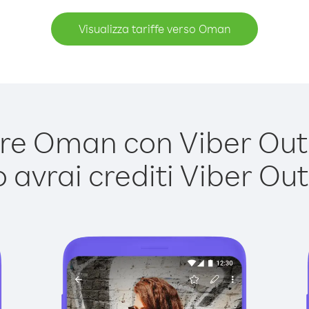
Visualizza tariffe verso Oman
e Oman con Viber Out è
avrai crediti Viber Out,