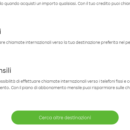
ldo quando acquisti un importo qualsiasi. Con il tuo credito puoi chia
i
are chiamate internazionali verso la tua destinazione preferita nel per
sili
sibilità di effettuare chiamate internazionali verso i telefoni fissi e c
mento. Con il piano di abbonamento mensile puoi risparmiare sulle c
Cerca altre destinazioni