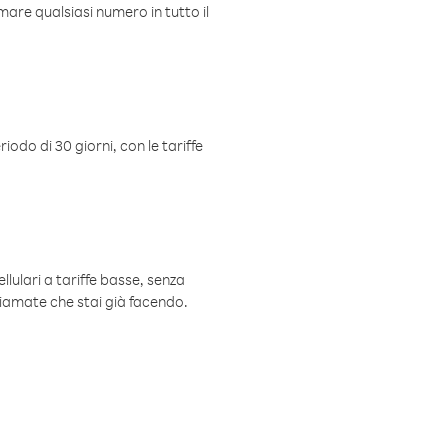
mare qualsiasi numero in tutto il
iodo di 30 giorni, con le tariffe
ellulari a tariffe basse, senza
hiamate che stai già facendo.