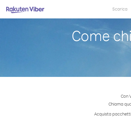
Scarica
Come chi
Con V
Chiama quals
Acquista pacchetti 