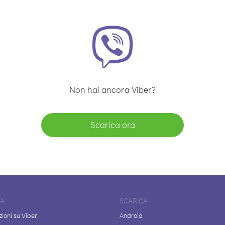
Non hai ancora Viber?
Scarica ora
DA
SCARICA
ioni su Viber
Android