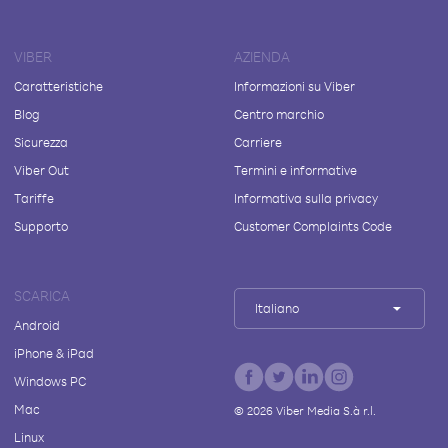
VIBER
AZIENDA
Caratteristiche
Informazioni su Viber
Blog
Centro marchio
Sicurezza
Carriere
Viber Out
Termini e informative
Tariffe
Informativa sulla privacy
Supporto
Customer Complaints Code
SCARICA
Italiano
Android
iPhone & iPad
Windows PC
Mac
©
2026
Viber Media S.à r.l.
Linux