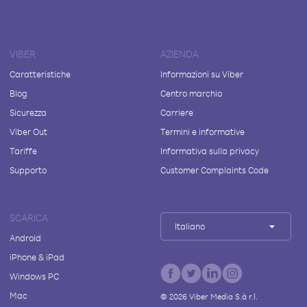
VIBER
AZIENDA
Caratteristiche
Informazioni su Viber
Blog
Centro marchio
Sicurezza
Carriere
Viber Out
Termini e informative
Tariffe
Informativa sulla privacy
Supporto
Customer Complaints Code
SCARICA
Italiano
Android
iPhone & iPad
Windows PC
Mac
©
2026
Viber Media S.à r.l.