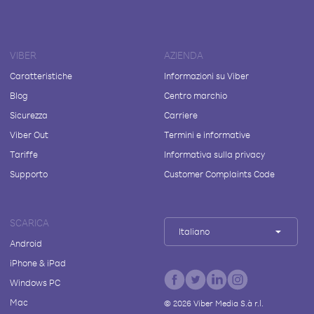
VIBER
AZIENDA
Caratteristiche
Informazioni su Viber
Blog
Centro marchio
Sicurezza
Carriere
Viber Out
Termini e informative
Tariffe
Informativa sulla privacy
Supporto
Customer Complaints Code
SCARICA
Italiano
Android
iPhone & iPad
Windows PC
Mac
©
2026
Viber Media S.à r.l.