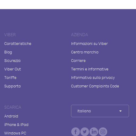
VIBER
AZIENDA
Caratteristiche
Informazioni su Viber
Blog
Centro marchio
Sicurezza
Carriere
Viber Out
Termini e informative
Tariffe
Informativa sulla privacy
Supporto
Customer Complaints Code
SCARICA
Italiano
Android
iPhone & iPad
Windows PC