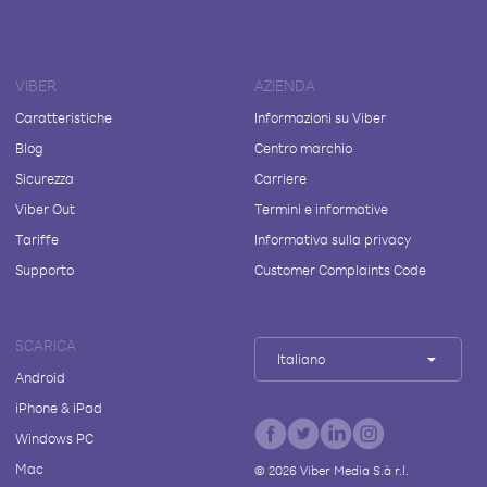
VIBER
AZIENDA
Caratteristiche
Informazioni su Viber
Blog
Centro marchio
Sicurezza
Carriere
Viber Out
Termini e informative
Tariffe
Informativa sulla privacy
Supporto
Customer Complaints Code
SCARICA
Italiano
Android
iPhone & iPad
Windows PC
Mac
©
2026
Viber Media S.à r.l.