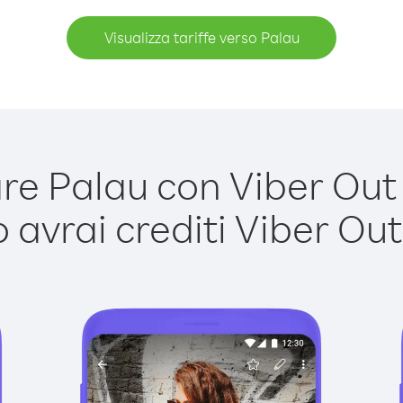
Visualizza tariffe verso Palau
e Palau con Viber Out è
avrai crediti Viber Out,