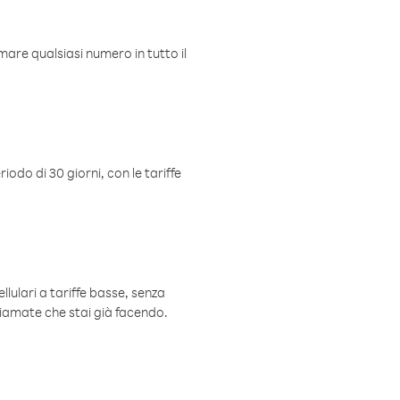
mare qualsiasi numero in tutto il
iodo di 30 giorni, con le tariffe
ellulari a tariffe basse, senza
hiamate che stai già facendo.