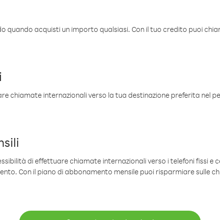
ldo quando acquisti un importo qualsiasi. Con il tuo credito puoi chia
i
are chiamate internazionali verso la tua destinazione preferita nel per
sili
sibilità di effettuare chiamate internazionali verso i telefoni fissi e c
mento. Con il piano di abbonamento mensile puoi risparmiare sulle c