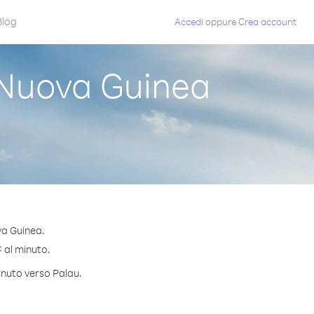
Blog
Accedi
oppure
Crea account
Nuova Guinea
va Guinea.
¢ al minuto.
inuto verso Palau.