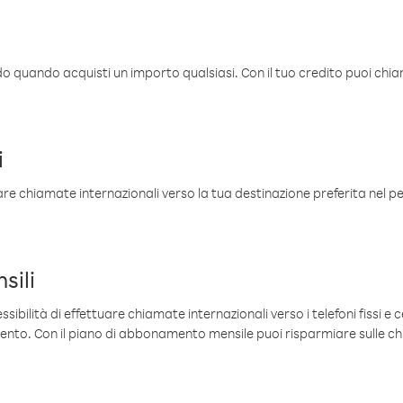
ldo quando acquisti un importo qualsiasi. Con il tuo credito puoi chia
i
are chiamate internazionali verso la tua destinazione preferita nel per
sili
sibilità di effettuare chiamate internazionali verso i telefoni fissi e c
mento. Con il piano di abbonamento mensile puoi risparmiare sulle c