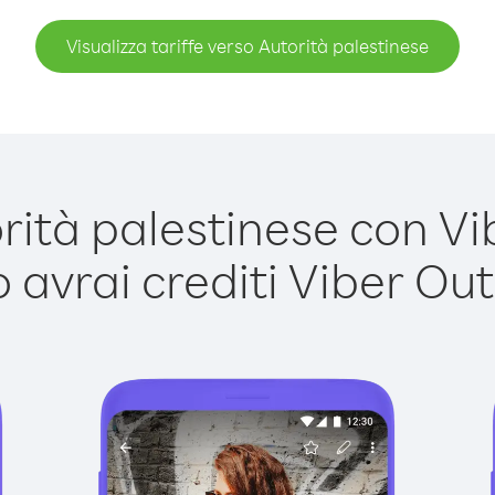
Visualizza tariffe verso Autorità palestinese
tà palestinese con Vib
avrai crediti Viber Out,