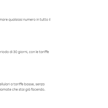
mare qualsiasi numero in tutto il
iodo di 30 giorni, con le tariffe
ellulari a tariffe basse, senza
hiamate che stai già facendo.