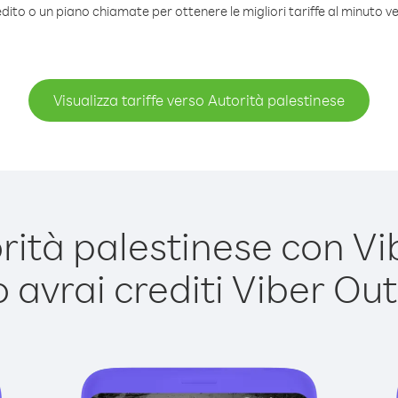
dito o un piano chiamate per ottenere le migliori tariffe al minuto v
Visualizza tariffe verso Autorità palestinese
tà palestinese con Vib
avrai crediti Viber Out,