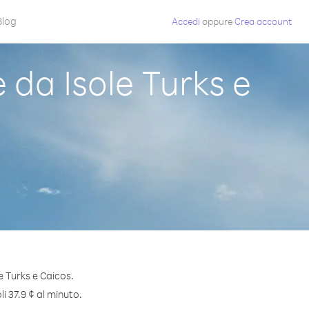
Blog
Accedi
oppure
Crea account
da Isole Turks e
e Turks e Caicos.
i 37.9 ¢ al minuto.