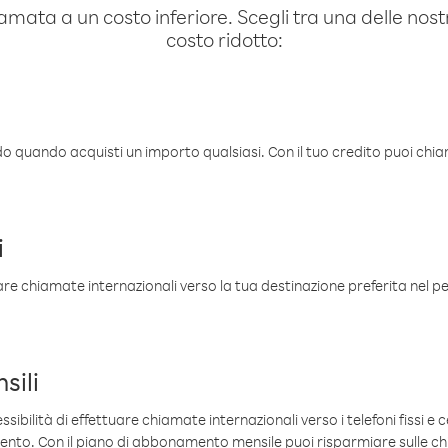
amata a un costo inferiore. Scegli tra una delle nostr
costo ridotto:
ldo quando acquisti un importo qualsiasi. Con il tuo credito puoi chia
i
are chiamate internazionali verso la tua destinazione preferita nel per
sili
sibilità di effettuare chiamate internazionali verso i telefoni fissi e c
mento. Con il piano di abbonamento mensile puoi risparmiare sulle c