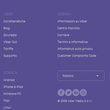
VIBER
AZIENDA
Caratteristiche
Informazioni su Viber
Blog
Centro marchio
Sicurezza
Carriere
Viber Out
Termini e informative
Tariffe
Informativa sulla privacy
Supporto
Customer Complaints Code
SCARICA
Italiano
Android
iPhone & iPad
Windows PC
Mac
©
2026
Viber Media S.à r.l.
Linux