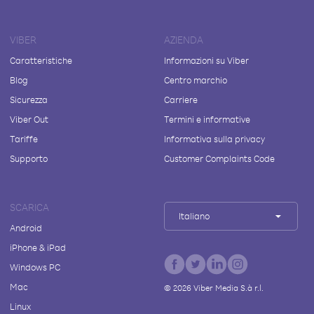
VIBER
AZIENDA
Caratteristiche
Informazioni su Viber
Blog
Centro marchio
Sicurezza
Carriere
Viber Out
Termini e informative
Tariffe
Informativa sulla privacy
Supporto
Customer Complaints Code
SCARICA
Italiano
Android
iPhone & iPad
Windows PC
Mac
©
2026
Viber Media S.à r.l.
Linux