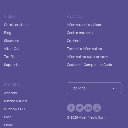
VIBER
AZIENDA
Caratteristiche
Informazioni su Viber
Blog
Centro marchio
Sicurezza
Carriere
Viber Out
Termini e informative
Tariffe
Informativa sulla privacy
Supporto
Customer Complaints Code
SCARICA
Italiano
Android
iPhone & iPad
Windows PC
Mac
©
2026
Viber Media S.à r.l.
Linux