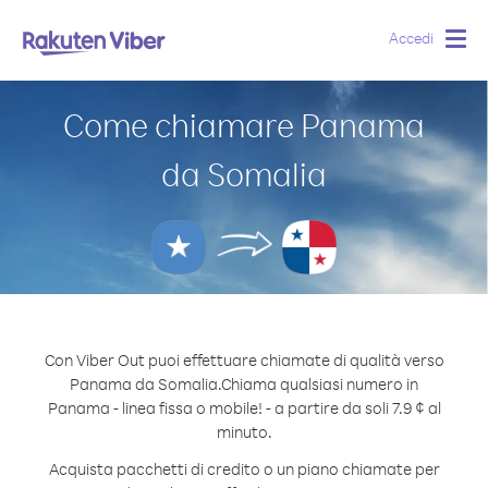
Accedi
Togg
navig
Come chiamare Panama
da Somalia
Con Viber Out puoi effettuare chiamate di qualità verso
Panama da Somalia.
Chiama qualsiasi numero in
Panama - linea fissa o mobile! - a partire da soli 7.9 ¢ al
minuto.
Acquista pacchetti di credito o un piano chiamate per