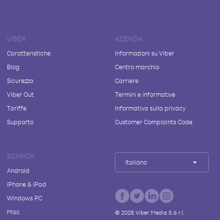
VIBER
AZIENDA
Caratteristiche
Informazioni su Viber
Blog
Centro marchio
Sicurezza
Carriere
Viber Out
Termini e informative
Tariffe
Informativa sulla privacy
Supporto
Customer Complaints Code
SCARICA
Italiano
Android
iPhone & iPad
Windows PC
Mac
©
2026
Viber Media S.à r.l.